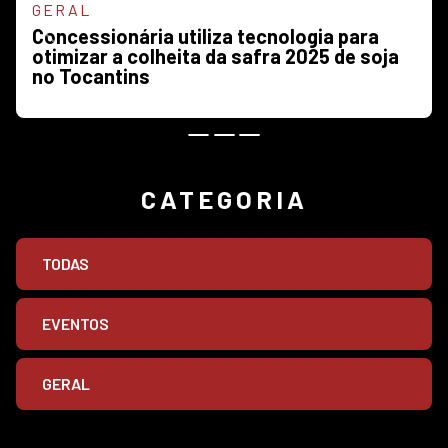
GERAL
Concessionária utiliza tecnologia para
Previous
Next
otimizar a colheita da safra 2025 de soja
no Tocantins
CATEGORIA
TODAS
EVENTOS
GERAL