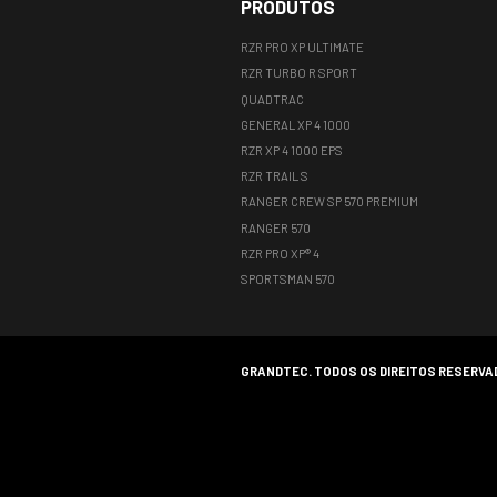
O sócio-propriet
agronegócio loca
clientes e parcei
Estamos prontos
Papagaio e regiã
Com uma agenda r
EXPOBICO 2024 e
aos visitantes u
Por Victor Emma
Tags:
exposição,