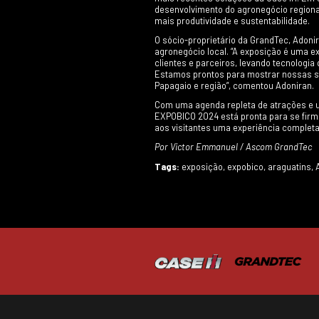
inovações, abra
técnicas de segu
workshops e demo
necessidades d
Segundo Marcos d
estratégico para
Nosso objetivo é
agropecuária, p
Estamos muito en
A EXPOBICO 2024 
programação, tor
proporcionando 
expositores.
A GrandTec, rec
mais recentes s
desenvolvimento 
mais produtivida