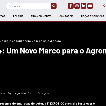
H / CRANDTEC
PRODUTOS
POLARIS
FINANCI
COLHEDORAS E COLHEITADEIRAS
PLANTADEIRAS
CO 2024: UM NOVO MARCO PARA O AGRONEGÓCIO NO BIC
ICO 2024: Um Novo Ma
pagaio
TRATORES
l
Puma
armall oferecem
A linha de tratores Puma alinha
igualável, baixo
potência e versatilidade para a