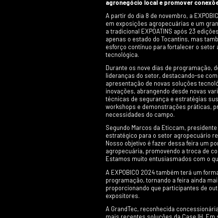
custo operacio
manutenção. 
GERAL
hidráulico po
financiáveis, 
LEIA MAIS
qualquer ope
PUBLICADO EM: 25/
Com programação
TRATORES
agronegócio loc
Quadtr
A partir do dia 
em exposições ag
Líder mundial
a tradicional E
articulados, a
apenas o estado
linhas Quadtr
esteiras de b
esforço contínuo
potência, con
tecnológica.
economia e m
LEIA MAIS
tração.
Durante os nove 
lideranças do se
apresentação de 