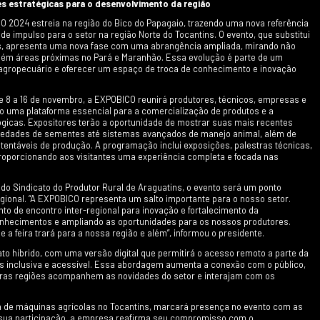
nal e fácil
desempenho no campo. Com
Com sistema
modelos de 144 a 230 cv, ofere
tente e modelos
excelente relação peso-potênc
são ideais para
ideal para operações pesadas 
 +
LEIA MAIS +
ração no campo.
condições severas.
07/2025 11:17
 inovadora e forte presença de empresas do setor,
al e promover conexões estratégicas para o desenv
ac
8 de novembro, a EXPOBICO 2024 estreia na região do Bi
ropecuárias e um grande impulso para o setor na região
 em tratores
XPOATINS após 23 edições, apresenta uma nova fase co
 Case IH oferece as
 do Tocantins, mas também áreas próximas no Pará e M
ac 500 e 620 com
orracha, garantindo
 para fortalecer o setor agropecuário e oferecer um e
forto operacional,
áxima capacidade de
 +
dias de programação, de 8 a 16 de novembro, a EXPOBI
tor, destacando-se como uma plataforma essencial par
novas soluções tecnológicas. Expositores terão a opo