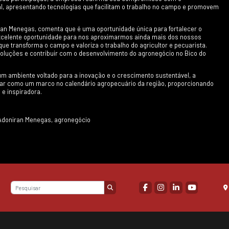
ngendo desde novas variedades de sementes até siste
rança e estratégias sustentáveis de produção. A progra
nstrações práticas, proporcionando aos visitantes um
o campo.
a Eticcam, presidente do Sindicato do Produtor Rural 
 o setor agropecuário regional. “A EXPOBICO representa
 fazer dessa feira um ponto de encontro inter-regional 
romovendo a troca de conhecimentos e ampliando as op
tusiasmados com o que a feira trará para a nossa regiã
também terá um formato híbrido, com uma versão digit
nando a feira ainda mais inclusiva e acessível. Essa 
que participantes de outras regiões acompanhem as no
onhecida concessionária de máquinas agrícolas no Toc
oluções da Case IH. Em sua participação, a empresa r
do agronegócio regional, apresentando tecnologias qu
de e sustentabilidade.