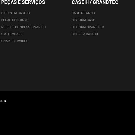
ário da GrandTec, Adoniran Menegas, comenta que é uma
l. “A exposição é uma excelente oportunidade para no
ros, levando tecnologia que transforma o campo e valori
 para mostrar nossas soluções e contribuir com o des
o”, comentou Adoniran.
epleta de atrações e um ambiente voltado para a inov
stá pronta para se firmar como um marco no calendári
ma experiência completa e inspiradora.
nuel / Ascom GrandTec
 expobico, araguatins, Adoniran Menegas, agronegócio